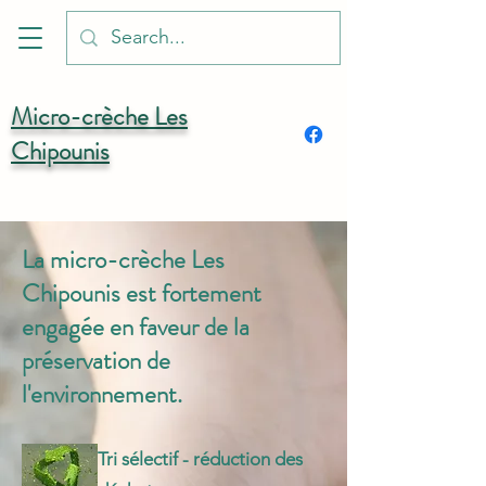
Micro-crèche Les
Chipounis
La micro-crèche Les
Chipounis est fortement
engagée en faveur de la
préservation de
l'environnement.
Tri sélectif - réduction des