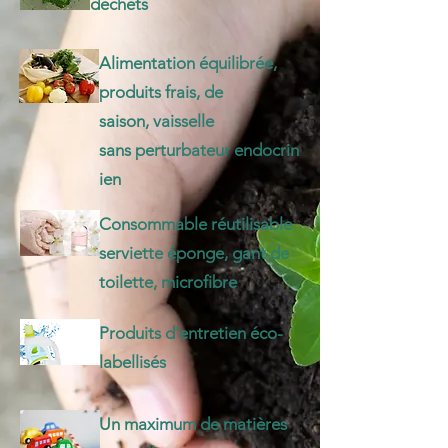
déchets
Alimentation équilibrée,
produits frais, de
saison,
vaisselle
sans
perturbateur
endocrin
ien
Consommable réutilisable
serviette éponge, gant de
toilette, microfibre
Produits d'entretien éco-
labellisés
Un maximum de matières